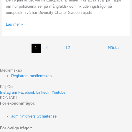
Den 9 juni är det val till Europaparlamentet. För att få svar på frågor
inkluderande
om hur politikerna ser på mångfalds- och inkluderingsfrågor på
arbetsliv.
europeisk nivå har Diversity Charter Sweden bjudit
Läs mer »
1
2
...
12
Nästa
→
Medlemskap
Registrera medlemskap
Följ Oss
Instagram
Facebook
Linkedin
Youtube
KONTAKT
För ekonomifrågor:
admin@diversitycharter.se
För övriga frågor: