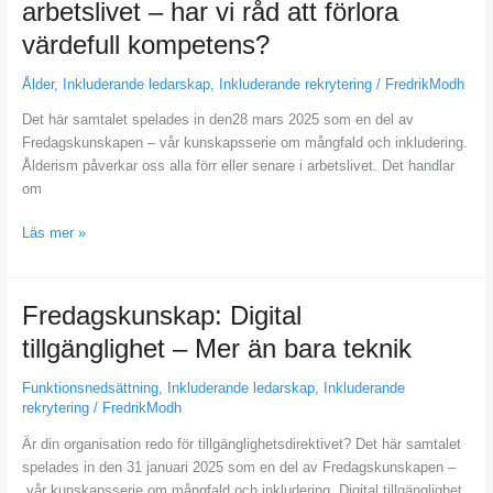
arbetslivet – har vi råd att förlora
har
värdefull kompetens?
vi
råd
Ålder
,
Inkluderande ledarskap
,
Inkluderande rekrytering
/
FredrikModh
att
förlora
Det här samtalet spelades in den28 mars 2025 som en del av
värdefull
Fredagskunskapen – vår kunskapsserie om mångfald och inkludering.
kompetens?
Ålderism påverkar oss alla förr eller senare i arbetslivet. Det handlar
om
Läs mer »
Fredagskunskap:
Fredagskunskap: Digital
Digital
tillgänglighet – Mer än bara teknik
tillgänglighet –
Mer
Funktionsnedsättning
,
Inkluderande ledarskap
,
Inkluderande
än
rekrytering
/
FredrikModh
bara
Är din organisation redo för tillgänglighetsdirektivet? Det här samtalet
teknik
spelades in den 31 januari 2025 som en del av Fredagskunskapen –
vår kunskapsserie om mångfald och inkludering. Digital tillgänglighet