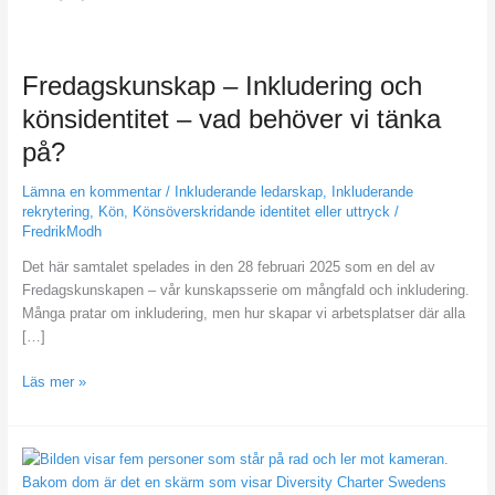
Fredagskunskap –
Fredagskunskap – Inkludering och
Inkludering
könsidentitet – vad behöver vi tänka
och
på?
könsidentitet –
vad
Lämna en kommentar
/
Inkluderande ledarskap
,
Inkluderande
behöver
rekrytering
,
Kön
,
Könsöverskridande identitet eller uttryck
/
vi
FredrikModh
tänka
på?
Det här samtalet spelades in den 28 februari 2025 som en del av
Fredagskunskapen – vår kunskapsserie om mångfald och inkludering.
Många pratar om inkludering, men hur skapar vi arbetsplatser där alla
[…]
Läs mer »
Fredagskunskap –
Hur