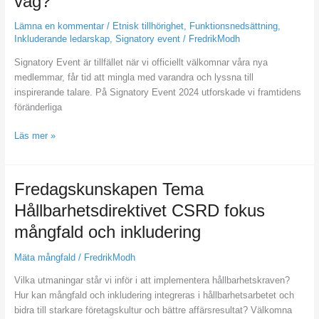
väg?
2024
–
Lämna en kommentar
/
Etnisk tillhörighet
,
Funktionsnedsättning
,
Vart
Inkluderande ledarskap
,
Signatory event
/
FredrikModh
är
Signatory Event är tillfället när vi officiellt välkomnar våra nya
vi
medlemmar, får tid att mingla med varandra och lyssna till
på
inspirerande talare. På Signatory Event 2024 utforskade vi framtidens
väg?
föränderliga
Läs mer »
Fredagskunskapen
Fredagskunskapen Tema
Tema
Hållbarhetsdirektivet CSRD fokus
Hållbarhetsdirektivet
mångfald och inkludering
CSRD
fokus
Mäta mångfald
/
FredrikModh
mångfald
och
Vilka utmaningar står vi inför i att implementera hållbarhetskraven?
inkludering
Hur kan mångfald och inkludering integreras i hållbarhetsarbetet och
bidra till starkare företagskultur och bättre affärsresultat? Välkomna