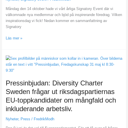
Måndag den 14 oktober hade vi vårt årliga Signatory Event där vi
välkomnade nya medlemmar och bjöd på inspirerande föredrag. Vilken
inspirationsdag vi fick! Nedan kommer en sammanfattning av
Signatory
Läs mer »
Pressinbjudan:
Diversity
Charter
Sweden
Pressinbjudan: Diversity Charter
frågar
ut
Sweden frågar ut riksdagspartiernas
riksdagspartiernas
EU-toppkandidater om mångfald och
EU-
toppkandidater
inkluderande arbetsliv.
om
mångfald
Nyheter
,
Press
/
FredrikModh
och