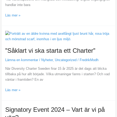
handlar inte bara
Läs mer »
”Såklart
vi
ska
”Såklart vi ska starta ett Charter”
starta
ett
Lämna en kommentar
/
Nyheter
,
Uncategorized
/
FredrikModh
Charter”
När Diversity Charter Sweden firar 15 år 2025 är det dags att blicka
tillbaka på hur allt började. Vilka utmaningar fanns i starten? Och vad
väntar i framtiden? En av
Läs mer »
Signatory
Signatory Event 2024 – Vart är vi på
Event