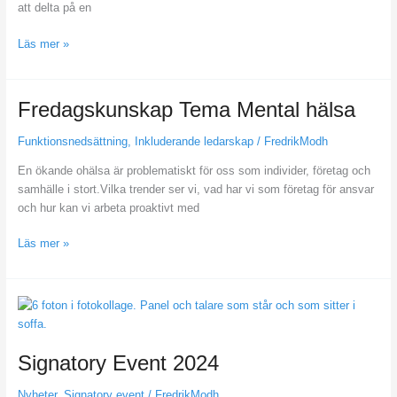
att delta på en
Läs mer »
Fredagskunskap
Fredagskunskap Tema Mental hälsa
Tema
Funktionsnedsättning
,
Inkluderande ledarskap
/
FredrikModh
Mental
hälsa
En ökande ohälsa är problematiskt för oss som individer, företag och
samhälle i stort.Vilka trender ser vi, vad har vi som företag för ansvar
och hur kan vi arbeta proaktivt med
Läs mer »
Signatory
Event
2024
Signatory Event 2024
Nyheter
,
Signatory event
/
FredrikModh