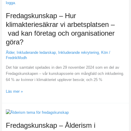
klimakteriesäkrar
vi
Fredagskunskap – Hur
arbetsplatsen –
vad
klimakteriesäkrar vi arbetsplatsen –
kan
vad kan företag och organisationer
företag
och
göra?
organisationer
göra?
Ålder
,
Inkluderande ledarskap
,
Inkluderande rekrytering
,
Kön
/
FredrikModh
Det här samtalet spelades in den 29 november 2024 som en del av
Fredagskunskapen – vår kunskapsserie om mångfald och inkludering.
64 % av kvinnor i klimakteriet upplever besvär, och 25 %
Läs mer »
Fredagskunskap –
Ålderism
Fredagskunskap – Ålderism i
i
arbetslivet –