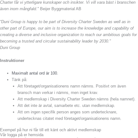
Charter får vi ytterligare kunskaper och insikter. Vi vill vara bäst i branschen
även inom mångfald."
Beijer Byggmaterial AB
“Duni Group is happy to be part of Diversity Charter Sweden as well as in
other part of Europe, our aim is to increase the knowledge and capability of
creating a diverse and inclusive organization to reach our ambitious goals for
becoming a trusted and circular sustainability leader by 2030."
Duni Group
Instruktioner
Maximalt antal ord är 100.
Tänk på:
Att företaget/organisationens namn nämns. Positivt om även
bransch man verkar i nämns, men inget krav.
Att medlemskap i Diversity Charter Sweden nämns (hela namnet).
Att det inte är avtal, samarbete etc. utan medlemskap.
Att om ingen specifik person anges som undertecknare,
undertecknas citatet med företaget/organisationens namn.
Exempel på hur ni får till ett känt och aktivt medlemskap
Vår logga på er hemsida