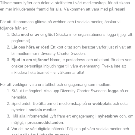
Tillsammans lyfter och delar vi stoltheten i vårt medlemskap, för att skapa
en mer inkluderande framtid för alla. Välkommen att vara med på resan!
För att tillsammans glänsa på webben och i sociala medier, önskar vi
följande från er:
Dela med er av er glöd!
Skicka in er organisationens logga (i jpg- alt.
pngformat).
Låt oss höra er röst!
Ett kort citat som berättar varför just ni valt att
bli medlemmar i Diversity Charter Sweden.
Bjud in era stjärnor!
Namn, e-postadress och arbetsort för dem som
önskar personliga inbjudningar till våra evenemang. Tveka inte att
inkludera hela teamet – vi välkomnar alla!
För att verkligen visa er stolthet och engagemang som medlem:
Stå ut i mängden! Visa upp Diversity Charter Swedens
logga
på er
hemsida.
Sprid ordet! Berätta om ert medlemskap på er
webbplats
och dela
nyheten i
sociala medier
.
Håll alla informerade! Lyft fram ert engagemang i
nyhetsbrev
och, om
möjligt, i
pressmeddelanden
.
Var del av vårt digitala nätverk! Följ oss på våra sociala medier och