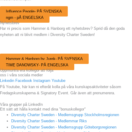
Influence People- PÅ SVENSKA
ngm - pÅ ENGELSKA
Nyhetsbrev
Har ni precis som Hammer & Hanborg ett nyhetsbrev? Sprid då den goda
nyheten att ni blivit medlem i Diversity Charter Sweden!
Medlemsexempel:
Hammer & Hanborg by Jurek- PÅ SVENSKA
TIME DANOWSKY- PÅ ENGELSKA
Uppmuntra era kollegor att följa
oss i våra sociala medier
Linkedin
Facebook
Instagram
Youtube
På Youtube, här kan ni efteråt kolla på våra kunskapsaktiviteter såsom
Fredagskunskaperna & Signatory Event. Går även att prenumerera.
Våra grupper på LinkedIn
Ett sätt att hålla kontakt med dina "bonuskollegor"
Diversity Charter Sweden - Medlemsgrupp Stockholmsregionen
Diversity Charter Sweden - Medlemmar Riks
Diversity Charter Sweden - Medlemsgrupp Göteborgsregionen