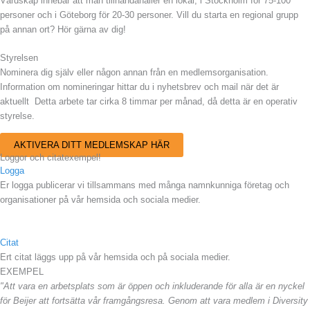
Värdskap innebär att man tillhandahåller en lokal, i Stockholm för 75-100
personer och i Göteborg för 20-30 personer. Vill du starta en regional grupp
på annan ort? Hör gärna av dig!
Styrelsen
Nominera dig själv eller någon annan från en medlemsorganisation.
Information om nomineringar hittar du i nyhetsbrev och mail när det är
aktuellt Detta arbete tar cirka 8 timmar per månad, då detta är en operativ
styrelse.
AKTIVERA DITT MEDLEMSKAP HÄR
Loggor och citatexempel!
Logga
Er logga publicerar vi tillsammans med många namnkunniga företag och
organisationer på vår hemsida och sociala medier.
Citat
Ert citat läggs upp på vår hemsida och på sociala medier.
EXEMPEL
"Att vara en arbetsplats som är öppen och inkluderande för alla är en nyckel
för Beijer att fortsätta vår framgångsresa. Genom att vara medlem i Diversity