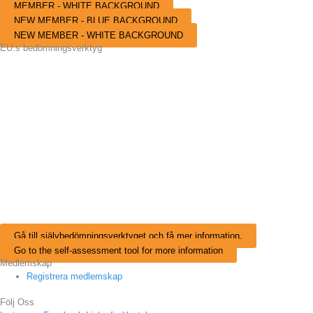
MEMBER - WHITE BACKGROUND
NEW MEMBER - BLUE BACKGROUND
NEW MEMBER - WHITE BACKGROUND
EU:s bedömningsverktyg
Hur bra är din organisation på att hantera mångfalden?
Använd EU:s självbedömningsverktyg för mångfald: se hur din organisation
ligger till just nu och om ni är mångfaldsmästare, mångfaldsupptäckare eller
mångfaldsnybörjare, och sätt igång att upptäcka hur ni kan gå vidare på den
här resan.
Verktyget är till för arbetsgivare i den offentliga och privata sektorn och för
stora och små organisationer. Resultatet av verktyget är bara vägledande,
och all information är konfidentiell. Bedömningen tar 20-30 minuter och du får
ett e-postmeddelande med era resultet
Gå till självbedömningsverktyget och få mer information.
Go to the self-assessment tool for more information
Medlemskap
Registrera medlemskap
Följ Oss