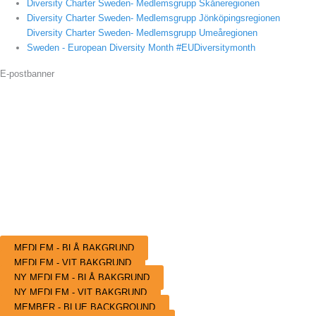
Diversity Charter Sweden- Medlemsgrupp Skåneregionen
Diversity Charter Sweden- Medlemsgrupp Jönköpingsregionen
Diversity Charter Sweden- Medlemsgrupp Umeåregionen
Sweden - European Diversity Month #EUDiversitymonth
E-postbanner
Ett enkelt och kraftfullt sätt att tydligt visa ditt medlemskap i Diversity
Charter Sweden och ditt engagemang för en mer inkluderande framtid är att
använda vår e-postbanner.
Oavsett om du just gått med eller varit med oss ett tag, finns bannern i två
färger för att passa alla våra stolta medlemmar. Förslagsvis använder du de
bifogade ”NY Medlem” banners
om du nyligen blivit medlem och de andra två
när du har varit medlem ett tag.
MEDLEM - BLÅ BAKGRUND
MEDLEM - VIT BAKGRUND
NY MEDLEM - BLÅ BAKGRUND
NY MEDLEM - VIT BAKGRUND
MEMBER - BLUE BACKGROUND