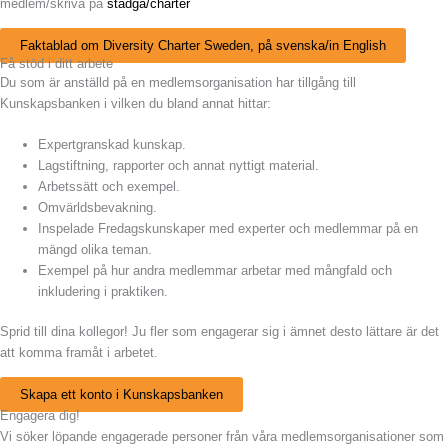
medlem/skriva på
stadga/charter
Faktablad om Diversity Charter Sweden, på svenska/in English
Få stöd i ditt arbete
Du som är anställd på en medlemsorganisation har tillgång till
Kunskapsbanken i vilken du bland annat hittar:
Expertgranskad kunskap.
Lagstiftning, rapporter och annat nyttigt material.
Arbetssätt och exempel.
Omvärldsbevakning.
Inspelade Fredagskunskaper med experter och medlemmar på en
mängd olika teman.
Exempel på hur andra medlemmar arbetar med mångfald och
inkludering i praktiken.
Sprid till dina kollegor! Ju fler som engagerar sig i ämnet desto lättare är det
att komma framåt i arbetet.
Skapa ett konto i Kunskapsbanken
Engagera dig!
Vi söker löpande engagerade personer från våra medlemsorganisationer som