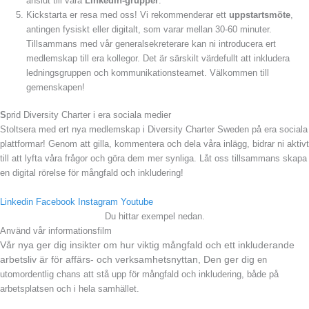
anslut till våra
LinkedIn-grupper
.
Kickstarta er resa med oss! Vi rekommenderar ett
uppstartsmöte
,
antingen fysiskt eller digitalt, som varar mellan 30-60 minuter.
Tillsammans med vår generalsekreterare kan ni introducera ert
medlemskap till era kollegor. Det är särskilt värdefullt att inkludera
ledningsgruppen och kommunikationsteamet. Välkommen till
gemenskapen!
S
prid Diversity Charter i era sociala medier
Stoltsera med ert nya medlemskap i Diversity Charter Sweden på era sociala
plattformar! Genom att gilla, kommentera och dela våra inlägg, bidrar ni aktivt
till att lyfta våra frågor och göra dem mer synliga. Låt oss tillsammans skapa
en digital rörelse för mångfald och inkludering!
Linkedin
Facebook
Instagram
Youtube
Du hittar exempel nedan.
Använd vår informationsfilm
Vår n
ya ger dig insikter om hur viktig mångfald och ett inkluderande
arbetsliv är för affärs- och verksamhetsnyttan, Den ger dig
en
utomordentlig chans att stå upp för mångfald och inkludering, både på
arbetsplatsen och i hela samhället.