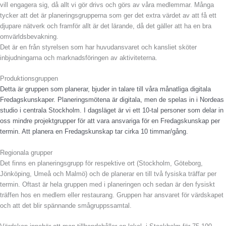
vill engagera sig, då allt vi gör drivs och görs av våra medlemmar. Många
tycker att det är planeringsgrupperna som ger det extra värdet av att få ett
djupare nätverk och framför allt är det lärande, då det gäller att ha en bra
omvärldsbevakning.
Det är en från styrelsen som har huvudansvaret och kansliet sköter
inbjudningarna och marknadsföringen av aktiviteterna.
Produktionsgruppen
Detta är gruppen som planerar, bjuder in talare till våra månatliga digitala
Fredagskunskaper. Planeringsmötena är digitala, men de spelas in i Nordeas
studio i centrala Stockholm. I dagsläget är vi ett 10-tal personer som delar in
oss mindre projektgrupper för att vara ansvariga för en Fredagskunskap per
termin. Att planera en Fredagskunskap tar cirka 10 timmar/gång.
Regionala grupper
Det finns en planeringsgrupp för respektive ort (Stockholm, Göteborg,
Jönköping, Umeå och Malmö) och de planerar en till två fysiska träffar per
termin. Oftast är hela gruppen med i planeringen och sedan är den fysiskt
träffen hos en medlem eller restaurang. Gruppen har ansvaret för värdskapet
och att det blir spännande smågruppssamtal.