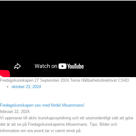
Fredagskunskapen 27 September 2024 Tema Hållbarhetsdirektivet CSRD
oktober 23, 2024
Fredagskunskapen ses med fördel tillsammans!
februari 22, 2024
Vi uppmanar till aktiv kunskapsspridning och ett utomordentligt sätt att göra
det är att se på Fredagskunskaperna tillsammans. Tips: Bilder och
information om era event tar vi varmt emot på