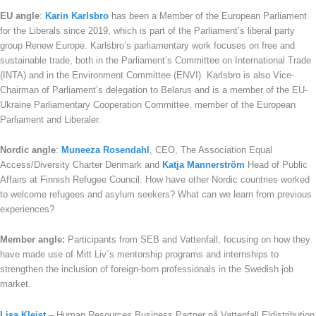
EU angle
:
Karin Karlsbro
has been a Member of the European Parliament
for the Liberals since 2019, which is part of the Parliament’s liberal party
group Renew Europe. Karlsbro’s parliamentary work focuses on free and
sustainable trade, both in the Parliament’s Committee on International Trade
(INTA) and in the Environment Committee (ENVI). Karlsbro is also Vice-
Chairman of Parliament’s delegation to Belarus and is a member of the EU-
Ukraine Parliamentary Cooperation Committee. member of the European
Parliament and Liberaler.
Nordic angle
:
Muneeza Rosendahl
, CEO, The Association Equal
Access/Diversity Charter Denmark and
Katja Mannerström
Head of Public
Affairs at Finnish Refugee Council. How have other Nordic countries worked
to welcome refugees and asylum seekers? What can we learn from previous
experiences?
Member angle:
Participants from SEB and Vattenfall, focusing on how they
have made use of Mitt Liv´s mentorship programs and internships to
strengthen the inclusion of foreign-born professionals in the Swedish job
market.
Lisa Kleist
– Human Resources Business Partner på Vattenfall Eldistribution