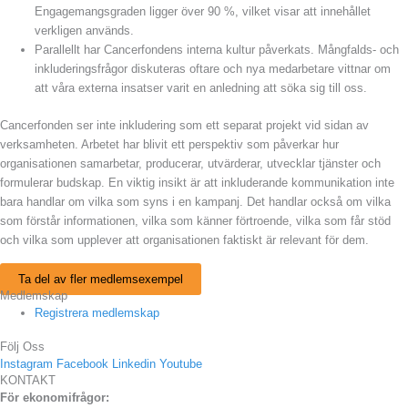
Engagemangsgraden ligger över 90 %, vilket visar att innehållet
verkligen används.
Parallellt har Cancerfondens interna kultur påverkats. Mångfalds- och
inkluderingsfrågor diskuteras oftare och nya medarbetare vittnar om
att våra externa insatser varit en anledning att söka sig till oss.
Cancerfonden ser inte inkludering som ett separat projekt vid sidan av
verksamheten. Arbetet har blivit ett perspektiv som påverkar hur
organisationen samarbetar, producerar, utvärderar, utvecklar tjänster och
formulerar budskap. En viktig insikt är att inkluderande kommunikation inte
bara handlar om vilka som syns i en kampanj. Det handlar också om vilka
som förstår informationen, vilka som känner förtroende, vilka som får stöd
och vilka som upplever att organisationen faktiskt är relevant för dem.
Ta del av fler medlemsexempel
Medlemskap
Registrera medlemskap
Följ Oss
Instagram
Facebook
Linkedin
Youtube
KONTAKT
För ekonomifrågor: