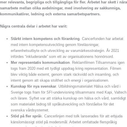
mer relevanta, begripliga och tillgängliga för fler. Arbetet har skett i nära
samarbete mellan olika avdelningar, med involvering av sakkunniga,
kommunikatörer, ledning och externa samarbetspartners.
Några centrala delar i arbetet har varit:
Stärkt intern kompetens och förankring
. Cancerfonden har arbetat
med intern kompetensutveckling genom föreläsningar,
erfarenhetsutbyte och utveckling av varumärkesstrategin. År 2021
infördes “inkluderande” som ett av organisationens honnörsord.
Mer representativ kommunikation
. Reklamfilmen Tillsammans igen
togs fram 2020 med ett tydligt uppdrag kring representation. Filmen
blev viktig både externt, genom stark räckvidd och insamling, och
internt genom att skapa stolthet och energi i organisationen.
Kunskap för nya svenskar
. Utbildningsmaterialet Hälsa och vård i
Sverige togs fram för SFI-undervisning tillsammans med Kapi, Valtech
och lärare. Syftet var att stärka kunskap om hälsa och vård, samtidigt
som materialet bidrog till språkutveckling och förståelse för det
svenska vårdsystemet.
Stöd på fler språ
k. Cancerlinjen med tolk lanserades för att erbjuda
känslomässigt stöd på modersmål. Arbetet omfattade flerspråkig