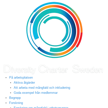
Hoppa
till
innehåll
På arbetsplatsen
Aktiva åtgärder
Att arbeta med mångfald och inkludering
Goda exempel från medlemmar
Begrepp
Forskning
Forskning om mångfald i arbetsgrupper