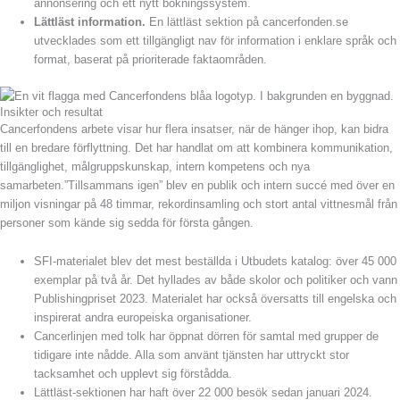
annonsering och ett nytt bokningssystem.
Lättläst information.
En lättläst sektion på cancerfonden.se
utvecklades som ett tillgängligt nav för information i enklare språk och
format, baserat på prioriterade faktaområden.
Insikter och resultat
Cancerfondens arbete visar hur flera insatser, när de hänger ihop, kan bidra
till en bredare förflyttning. Det har handlat om att kombinera kommunikation,
tillgänglighet, målgruppskunskap, intern kompetens och nya
samarbeten.”Tillsammans igen” blev en publik och intern succé med över en
miljon visningar på 48 timmar, rekordinsamling och stort antal vittnesmål från
personer som kände sig sedda för första gången.
SFI-materialet blev det mest beställda i Utbudets katalog: över 45 000
exemplar på två år. Det hyllades av både skolor och politiker och vann
Publishingpriset 2023. Materialet har också översatts till engelska och
inspirerat andra europeiska organisationer.
Cancerlinjen med tolk har öppnat dörren för samtal med grupper de
tidigare inte nådde. Alla som använt tjänsten har uttryckt stor
tacksamhet och upplevt sig förstådda.
Lättläst-sektionen har haft över 22 000 besök sedan januari 2024.