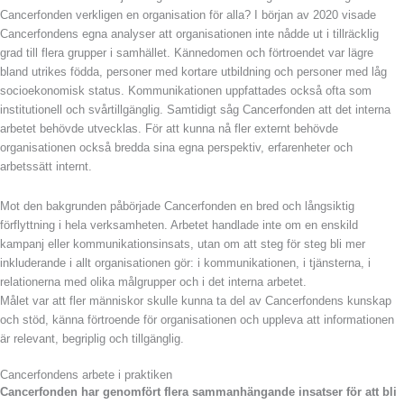
Cancerfonden verkligen en organisation för alla? I början av 2020 visade
Cancerfondens egna analyser att organisationen inte nådde ut i tillräcklig
grad till flera grupper i samhället. Kännedomen och förtroendet var lägre
bland utrikes födda, personer med kortare utbildning och personer med låg
socioekonomisk status. Kommunikationen uppfattades också ofta som
institutionell och svårtillgänglig. Samtidigt såg Cancerfonden att det interna
arbetet behövde utvecklas. För att kunna nå fler externt behövde
organisationen också bredda sina egna perspektiv, erfarenheter och
arbetssätt internt.
Mot den bakgrunden påbörjade Cancerfonden en bred och långsiktig
förflyttning i hela verksamheten. Arbetet handlade inte om en enskild
kampanj eller kommunikationsinsats, utan om att steg för steg bli mer
inkluderande i allt organisationen gör: i kommunikationen, i tjänsterna, i
relationerna med olika målgrupper och i det interna arbetet.
Målet var att fler människor skulle kunna ta del av Cancerfondens kunskap
och stöd, känna förtroende för organisationen och uppleva att informationen
är relevant, begriplig och tillgänglig.
Cancerfondens arbete i praktiken
Cancerfonden har genomfört flera sammanhängande insatser för att bli