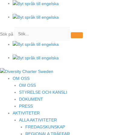
Hoppa
till
innehåll
Sök på
OM OSS
OM OSS
STYRELSE OCH KANSLI
DOKUMENT
PRESS
AKTIVITETER
ALLA AKTIVITETER
FREDAGSKUNSKAP
REGIONALA TRÄFFAR