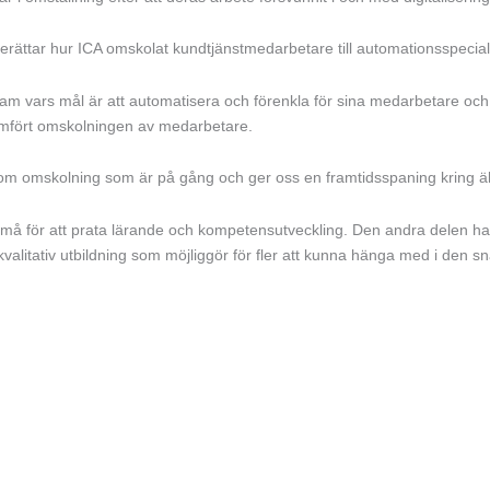
ättar hur ICA omskolat kundtjänstmedarbetare till automationsspeciali
 vars mål är att automatisera och förenkla för sina medarbetare och k
omfört omskolningen av medarbetare.
nom omskolning som är på gång och ger oss en framtidsspaning kring ä
 små för att prata lärande och kompetensutveckling. Den andra delen h
 kvalitativ utbildning som möjliggör för fler att kunna hänga med i den 