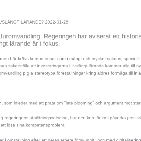
SLÅNGT LÄRANDE? 2022-01-28
romvandling. Regeringen har aviserat ett historisk
ngt lärande är i fokus.
en här krävs kompetenser som i mångt och mycket saknas, speciellt ino
 säkerställa att investeringarna i livslångt lärande kommer alla till ny
vandling p g a stereotypa föreställningar kring äldres förmåga till inl
, som inleder med att prata om ”late blooming” och argument mot stere
ring regeringens utbildningssatsning, hur den kan tänkas påverka posit
ör att lösa sina kompetensproblem.
 omställning efter att deras arbete försvunnit i och med digitaliserin