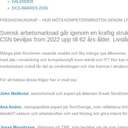
KALENDER
DCS AWARDS 2026
FREDAGSKUNSKAP – HUR MÖTA KOMPETENSBRISTEN GENOM LIV
Svensk arbetsmarknad går igenom en kraftig struktu
CSN beviljas from 2022 upp till 62 års ålder. Livslå
Många jobb försvinner rasande snabbt och lika många nya tillkommer, m
med alla i omskolning och kompetenslyft inom teknik och IT? Hur kan man
medarbetare också får del av omskolningen och inte hamnar i strukturom
För att belysa dessa frågor har vi med oss
John Mellkvist
, seniorkonsult och expert på ålderism Kreab Stockholm
Ana Andric
, näringspolitisk expert på TechSverige, som reflekterar k
teknik/IT-sektorn och arbetskraften och vad företag bör göra internt f
Jonas Mauritzson
, rådgivare på TRR, som berättar om de som hamnar i