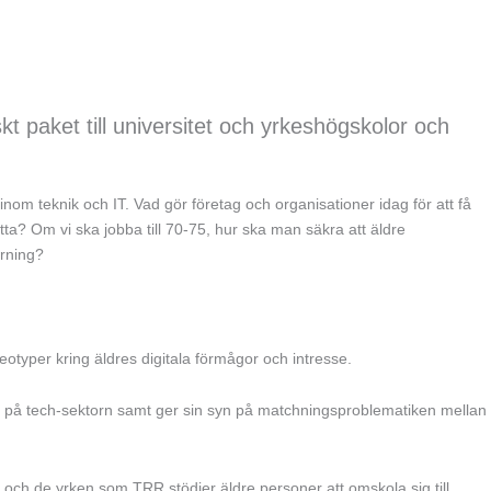
t paket till universitet och yrkeshögskolor och
m teknik och IT. Vad gör företag och organisationer idag för att få
tta? Om vi ska jobba till 70-75, hur ska man säkra att äldre
ärning?
otyper kring äldres digitala förmågor och intresse.
ivt på tech-sektorn samt ger sin syn på matchningsproblematiken mellan
g och de yrken som TRR stödjer äldre personer att omskola sig till.