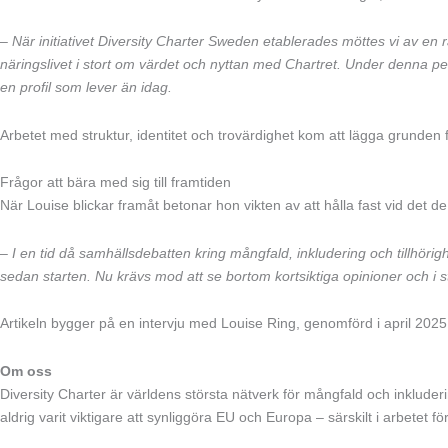
–
När initiativet Diversity Charter Sweden etablerades möttes vi av en
näringslivet i stort om värdet och nyttan med Chartret. Under denna pe
en profil som lever än idag.
Arbetet med struktur, identitet och trovärdighet kom att lägga grunden f
Frågor att bära med sig till framtiden
När Louise blickar framåt betonar hon vikten av att hålla fast vid det 
–
I en tid då samhällsdebatten kring mångfald, inkludering och tillhöri
sedan starten. Nu krävs mod att se bortom kortsiktiga opinioner och i st
Artikeln bygger på en intervju med Louise Ring, genomförd i april 2025
Om oss
Diversity Charter är världens största nätverk för mångfald och inkluder
aldrig varit viktigare att synliggöra EU och Europa – särskilt i arbetet f