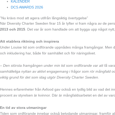
KALENDER
DCS AWARDS 2026
”Nu krävs mod att agera utifrån långsiktig övertygelse”
När Diversity Charter Sweden firar 15 år lyfter vi fram några av de p
2013 och 2015
. Det var år som handlade om att bygga upp något nytt,
Att etablera riktning och inspirera
Under Louise tid som ordförande uppnådes många framgångar. Men den vi
och inkludering har, både för samhället och för näringslivet.
–
Den största framgången under min tid som ordförande var att få vara
samhälleliga nyttan av aktivt engagemang i frågor som rör mångfald och 
viktig grund för det som idag utgör Diversity Charter Sweden.
Hennes erfarenheter från Axfood gav också en tydlig bild av vad det inn
procent av styrelsen är kvinnor
. Där är mångfaldsarbetet en del av va
En tid av stora utmaningar
Tiden som ordförande innebar också betydande utmaningar, framför allt