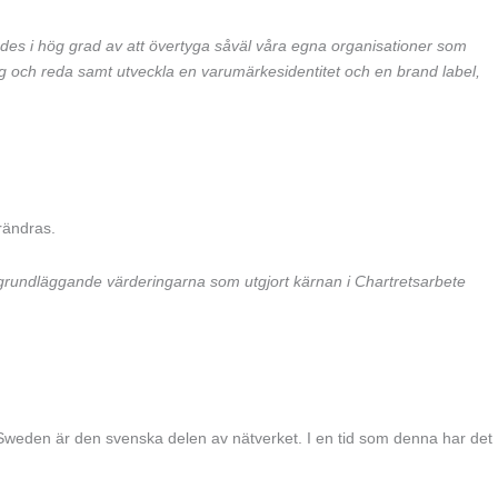
lades i hög grad av att övertyga såväl våra egna organisationer som
ng och reda samt utveckla en varumärkesidentitet och en brand label,
rändras.
 de grundläggande värderingarna som utgjort kärnan i Chartretsarbete
ter Sweden är den svenska delen av nätverket.
I en tid som denna har det