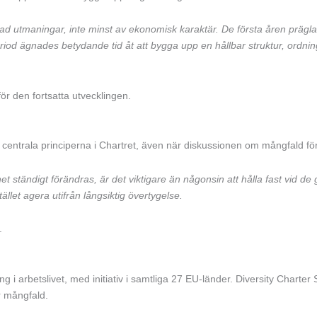
 rad utmaningar, inte minst av ekonomisk karaktär. De första åren präg
riod ägnades betydande tid åt att bygga upp en hållbar struktur, ordni
ör den fortsatta utvecklingen.
de centrala principerna i Chartret, även när diskussionen om mångfald fö
ghet ständigt förändras, är det viktigare än någonsin att hålla fast vid
ället agera utifrån långsiktig övertygelse.
.
ing i arbetslivet, med initiativ i samtliga 27 EU-länder. Diversity Char
ör mångfald.