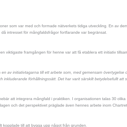
ersoner som var med och formade nätverkets tidiga utveckling. En av de
 då intresset för mångfaldsfrågor fortfarande var begränsat.
ktigaste framgången för henne var att få etablera ett initiativ tills
 en av initiativtagarna till ett arbete som, med gemensam övertygelse
inkluderande förhållningssätt. Det har varit särskilt betydelsefullt att
ebär att integrera mångfald i praktiken. I organisationen talas
30 olika
rdagen och det perspektivet präglade även hennes arbete inom Chartret
 kopplade till att bygga upp något från grunden.