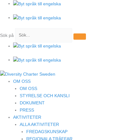
Hoppa
till
innehåll
Sök på
OM OSS
OM OSS
STYRELSE OCH KANSLI
DOKUMENT
PRESS
AKTIVITETER
ALLA AKTIVITETER
FREDAGSKUNSKAP
REGIONALA TRÄFFAR