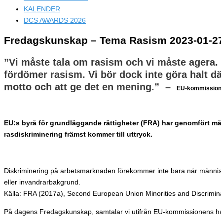
KALENDER
DCS AWARDS 2026
Fredagskunskap – Tema Rasism 2023-01-2
”Vi måste tala om rasism och vi måste agera. D
fördömer rasism. Vi bör dock inte göra halt dä
motto och att ge det en mening.” –
EU-kommissione
EU:s byrå för grundläggande rättigheter (FRA) har genomfört mån
rasdiskriminering främst kommer till uttryck.
Diskriminering på arbetsmarknaden förekommer inte bara när människor
eller invandrarbakgrund.
Källa: FRA (2017a), Second European Union Minorities and Discrimina
På dagens Fredagskunskap, samtalar vi utifrån EU-kommissionens h