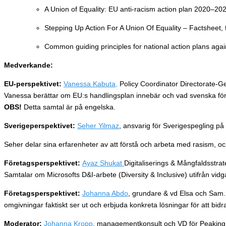
A Union of Equality: EU anti-racism action plan 2020–2025
Stepping Up Action For A Union Of Equality – Factsheet, f
Common guiding principles for national action plans agai
Medverkande:
EU-perspektivet:
Vanessa Kabuta,
Policy Coordinator Directorate-G
Vanessa berättar om EU:s handlingsplan innebär och vad svenska fö
OBS!
Detta samtal är på engelska.
Sverigeperspektivet:
Seher Yilmaz
, ansvarig för Sverigespegling på 
Seher delar sina erfarenheter av att förstå och arbeta med rasism, och 
Företagsperspektivet:
Ayaz Shukat
Digitaliserings & Mångfaldsstrat
Samtalar om Microsofts D&I-arbete (Diversity & Inclusive) utifrån vi
Företagsperspektivet:
Johanna Abdo
, grundare & vd Elsa och Sam.
omgivningar faktiskt ser ut och erbjuda konkreta lösningar för att bidra
Moderator:
Johanna Kropp
, managementkonsult och VD för Peaking Po