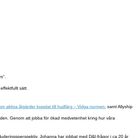
sm”.
fektfullt sätt.
 om aktiva åtgärder kopplat till hudfärg – Vidga normen
, samt Allyship
den. Genom att jobba för ökad medvetenhet kring hur våra
kluderingsperspektiv. Johanna har jobbat med D&I-frågor i ca 20 år