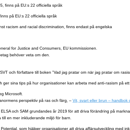
, finns på EU:s 22 officiella språk
inns på EU:s 22 officiella språk
nst racism and racial discrimination, finns endast på engelska
eneral for Justice and Consumers, EU kommissionen.
retag behöver veta om den.
SVT och författare till boken ”Vad jag pratar om när jag pratar om rasi
ger sina tips på hur organisationer kan arbeta med anti-rasism på ett ef
eg Microsoft.
dganormens perspektiv på ras och färg, –
Vit, svart eller brun – handbok
 ELSA och SAM grundandes år 2019 för att driva förändring på markna
 till en mer inkluderande miljö för barn.
tential, som hjälper organisationer att driva affärsutveckling med in