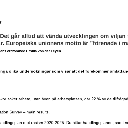
7
et går alltid att vända utvecklingen om viljan f
r. Europeiska unionens motto är ”förenade i mån
ns ordförande Ursula von der Leyen
ga olika undersökningar som visar att det förekommer omfattande 
 söker arbete, utan även på arbetsplatsen, där 22 % av de tillfrågade
tion Survey – main results.
andlingsplan mot rasism 2020-2025. Du hittar handlingsplanen, samt 