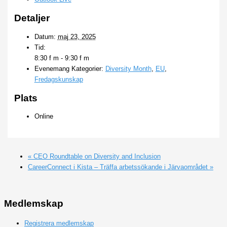
Detaljer
Datum:
maj 23, 2025
Tid:
8:30 f m - 9:30 f m
Evenemang Kategorier:
Diversity Month
,
EU
,
Fredagskunskap
Plats
Online
«
CEO Roundtable on Diversity and Inclusion
CareerConnect i Kista – Träffa arbetssökande i Järvaområdet
»
Medlemskap
Registrera medlemskap