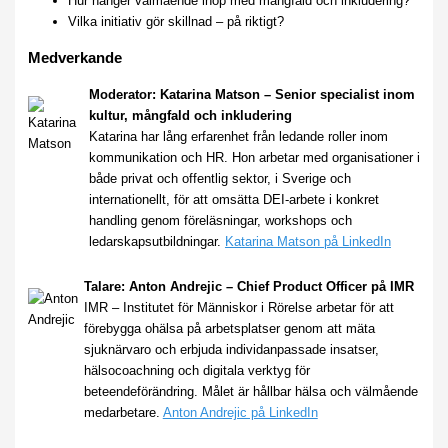
Hur hänger välmående ihop med mångfald och inkludering?
Vilka initiativ gör skillnad – på riktigt?
Medverkande
Moderator: Katarina Matson – Senior specialist inom
kultur, mångfald och inkludering
Katarina har lång erfarenhet från ledande roller inom
kommunikation och HR. Hon arbetar med organisationer i
både privat och offentlig sektor, i Sverige och
internationellt, för att omsätta DEI-arbete i konkret
handling genom föreläsningar, workshops och
ledarskapsutbildningar.
Katarina Matson på LinkedIn
Talare: Anton Andrejic – Chief Product Officer på IMR
IMR – Institutet för Människor i Rörelse arbetar för att
förebygga ohälsa på arbetsplatser genom att mäta
sjuknärvaro och erbjuda individanpassade insatser,
hälsocoachning och digitala verktyg för
beteendeförändring. Målet är hållbar hälsa och välmående
medarbetare.
Anton Andrejic på LinkedIn