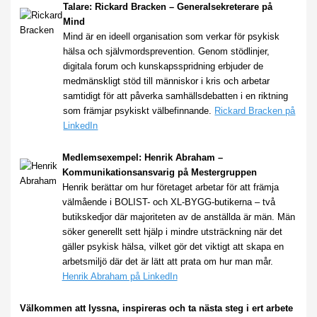
Talare: Rickard Bracken – Generalsekreterare på
Mind
Mind är en ideell organisation som verkar för psykisk
hälsa och självmordsprevention. Genom stödlinjer,
digitala forum och kunskapsspridning erbjuder de
medmänskligt stöd till människor i kris och arbetar
samtidigt för att påverka samhällsdebatten i en riktning
som främjar psykiskt välbefinnande.
Rickard Bracken på
LinkedIn
Medlemsexempel: Henrik Abraham –
Kommunikationsansvarig på Mestergruppen
Henrik berättar om hur företaget arbetar för att främja
välmående i BOLIST- och XL-BYGG-butikerna – två
butikskedjor där majoriteten av de anställda är män. Män
söker generellt sett hjälp i mindre utsträckning när det
gäller psykisk hälsa, vilket gör det viktigt att skapa en
arbetsmiljö där det är lätt att prata om hur man mår.
Henrik Abraham på LinkedIn
Välkommen att lyssna, inspireras och ta nästa steg i ert arbete