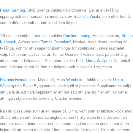
Petra Karmteg
, DNB Sverige valdes till ordförande. Det är ett tvåårigt
uppdrag och som senast har innehavts av
Gabriella Wiiala
, som efter fem år
som ordförande valt att inte kandidera längre.
Till nya ledamöter i styrelsen valdes
Caroline Liwång
, Handelsbanken,
Stefan
Kulhanek
, Axians samt
Tomas Oxendorff
, Nordea. Även deras uppdrag är
tvååriga, och för att skapa förutsättningar för kontinuitet i styrelsearbetet
väljs hälften om vart annat år. Tomas Oxendorff valdes dock på ett ettårig,
då det var ett fyllnadsval. Dessutom valdes
Frida Marty Wallgren
, Vattenfall
som ledamot på två år, från att tidigare varit suppleant i styrelsen.
Nazanin Nematshah
i, Microsoft,
Mats Wernheim
, Jobbfestivalen,
Ulrika
Wikberg
från Beijer Byggmaterial valdes till suppleanter. Suppleanterna väljs
om varje år. Att vara suppleant är ett bra sätt att lära sig mer om hur det är
att ingå i styrelsen för Diversity Charter Sweden.
Kan du gissa vem som är en hejare på julrim, vem som är utbildad kock med
10 års erfarenhet från restaurangbranschen? I Styrelsen finns det även en
som har dansat både balett och latin som ungdom och en annan som är en
hejare på att backa med släp. Utan att avslöja för mycket, hittar du här vem