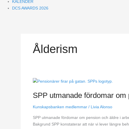
KALENDER
DCS AWARDS 2026
Ålderism
SPP
utmanade
SPP utmanade fördomar om pe
fördomar
om
Kunskapsbanken medlemmar
/
Livia Alonso
pension
och
SPP utmanade fördomar om pension och äldre i arbe
äldre
Bakgrund SPP konstaterar att när vi lever längre beh
i