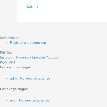
arbetslivet
Läs mer »
Medlemskap
Registrera medlemskap
Följ Oss
Instagram
Facebook
Linkedin
Youtube
KONTAKT
För ekonomifrågor:
admin@diversitycharter.se
För övriga frågor:
event@diversitycharter.se