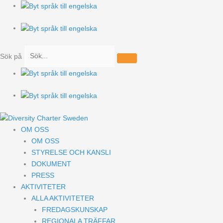
Hoppa
till
innehåll
Sök på
OM OSS
OM OSS
STYRELSE OCH KANSLI
DOKUMENT
PRESS
AKTIVITETER
ALLA AKTIVITETER
FREDAGSKUNSKAP
REGIONALA TRÄFFAR