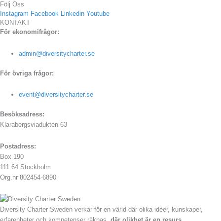
Följ Oss
Instagram
Facebook
Linkedin
Youtube
KONTAKT
För ekonomifrågor:
admin@diversitycharter.se
För övriga frågor:
event@diversitycharter.se
Besöksadress:
Klarabergsviadukten 63
Postadress:
Box 190
111 64 Stockholm
Org.nr 802454-6890
Diversity Charter Sweden verkar för en värld där olika idéer, kunskaper,
erfarenheter och kompetenser räknas,
där olikhet är en resurs.