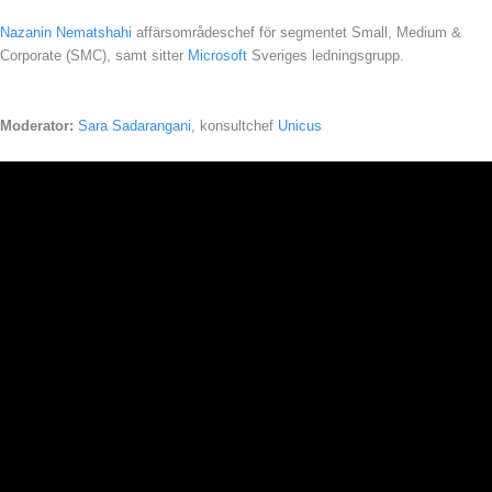
Nazanin Nematshahi
affärsområdeschef för segmentet Small, Medium &
Corporate (SMC), samt sitter
Microsoft
Sveriges ledningsgrupp.
Moderator:
Sara Sadarangani
, konsultchef
Unicus