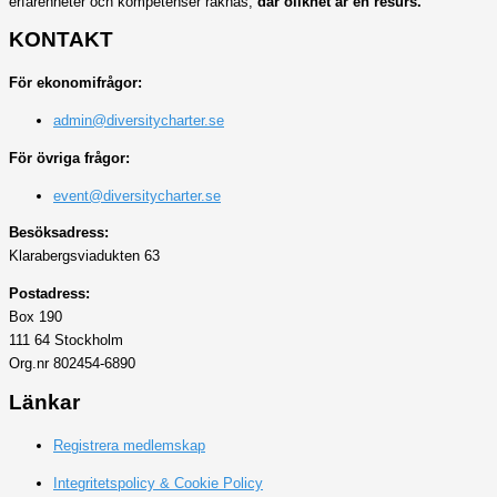
erfarenheter och kompetenser räknas,
där olikhet är en resurs.
KONTAKT
För ekonomifrågor:
admin@diversitycharter.se
För övriga frågor:
event@diversitycharter.se
Besöksadress:
Klarabergsviadukten 63
Postadress:
Box 190
111 64 Stockholm
Org.nr 802454-6890
Länkar
Registrera medlemskap
Integritetspolicy & Cookie Policy