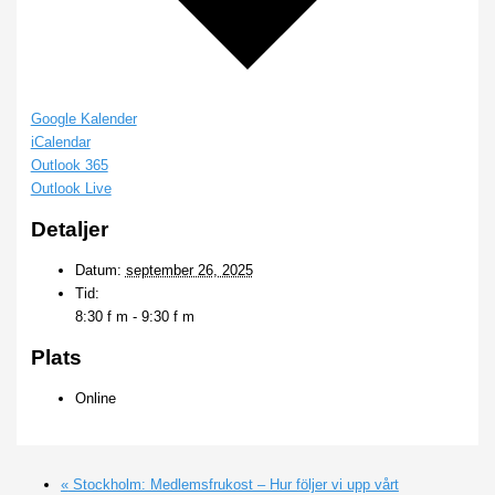
Google Kalender
iCalendar
Outlook 365
Outlook Live
Detaljer
Datum:
september 26, 2025
Tid:
8:30 f m - 9:30 f m
Plats
Online
«
Stockholm: Medlemsfrukost – Hur följer vi upp vårt