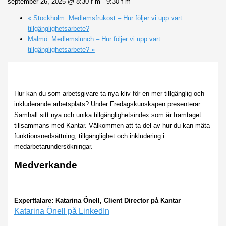
september 26, 2025 @ 8:30 f m
-
9:30 f m
«
Stockholm: Medlemsfrukost – Hur följer vi upp vårt
tillgänglighetsarbete?
Malmö: Medlemslunch – Hur följer vi upp vårt
tillgänglighetsarbete?
»
Hur kan du som arbetsgivare ta nya kliv för en mer tillgänglig och
inkluderande arbetsplats?
Under Fredagskunskapen presenterar
Samhall sitt nya och unika tillgänglighetsindex som är framtaget
tillsammans med Kantar. Välkommen att ta del av hur du kan mäta
funktionsnedsättning, tillgänglighet och inkludering i
medarbetarundersökningar.
Medverkande
Experttalare: Katarina Önell, Client Director på Kantar
Katarina Önell på LinkedIn