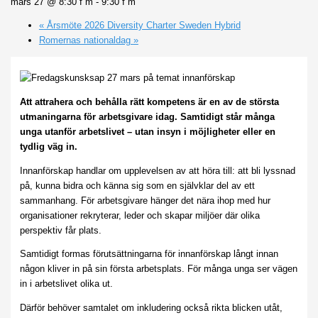
mars 27 @ 8:30 f m
-
9:30 f m
«
Årsmöte 2026 Diversity Charter Sweden Hybrid
Romernas nationaldag
»
Att attrahera och behålla rätt kompetens är en av de största
utmaningarna för arbetsgivare idag. Samtidigt står många
unga utanför arbetslivet – utan insyn i möjligheter eller en
tydlig väg in.
Innanförskap handlar om upplevelsen av att höra till: att bli lyssnad
på, kunna bidra och känna sig som en självklar del av ett
sammanhang. För arbetsgivare hänger det nära ihop med hur
organisationer rekryterar, leder och skapar miljöer där olika
perspektiv får plats.
Samtidigt formas förutsättningarna för innanförskap långt innan
någon kliver in på sin första arbetsplats. För många unga ser vägen
in i arbetslivet olika ut.
Därför behöver samtalet om inkludering också rikta blicken utåt,