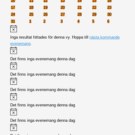
0
0
0
0
0
0
0
10
11
12
13
14
15
16
evenemang
evenemang
evenemang
evenemang
evenemang
evenemang
evenemang
0
0
0
0
0
0
0
17
18
19
20
21
22
23
evenemang
evenemang
evenemang
evenemang
evenemang
evenemang
evenemang
0
0
0
0
0
0
0
24
25
26
27
28
29
30
evenemang
evenemang
evenemang
evenemang
evenemang
evenemang
evenemang
0
0
0
0
0
0
0
31
1
2
3
4
5
6
evenemang
evenemang
evenemang
evenemang
evenemang
evenemang
evenemang
Meddelande
Inga resultat hittades för denna vy. Hoppa till
nästa kommande
evenemang
.
Meddelande
Det finns inga evenemang denna dag
Meddelande
Det finns inga evenemang denna dag
Meddelande
Det finns inga evenemang denna dag
Meddelande
Det finns inga evenemang denna dag
Meddelande
Det finns inga evenemang denna dag
Meddelande