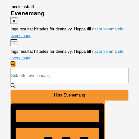
medlemsträff
Evenemang
Meddelande
Inga resultat hittades för denna vy. Hoppa till
nästa kommande
evenemang
.
Meddelande
Inga resultat hittades för denna vy. Hoppa till
nästa kommande
evenemang
.
Evenemang
Sök
Sökning
Ange
och
nyckelord.
visningar
Sök
Navigation
efter
Hitta Evenemang
Evenemang
Evenemang
efter
vynavigering
nyckelord.