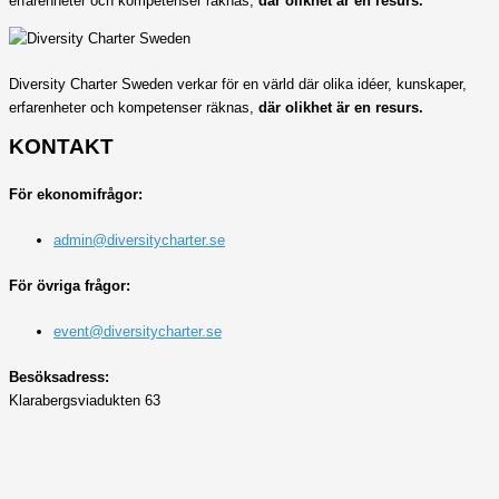
erfarenheter och kompetenser räknas,
där olikhet är en resurs.
Diversity Charter Sweden verkar för en värld där olika idéer, kunskaper,
erfarenheter och kompetenser räknas,
där olikhet är en resurs.
KONTAKT
För ekonomifrågor:
admin@diversitycharter.se
För övriga frågor:
event@diversitycharter.se
Besöksadress:
Klarabergsviadukten 63
Postadress:
Box 190
111 64 Stockholm