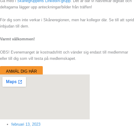
Gå med i
Skånegruppens LinkedIn-grupp
. Det är där vi nätverkar digitalt och
deltagarna lägger upp anteckningar/bilder från träffen!
För dig som inte verkar i Skåneregionen, men har kollegor där. Se till att sprid
inbjudan till dem.
Varmt välkommen!
OBS! Evenemanget är kostnadsfritt och vänder sig endast till medlemmar
eller till dig som vill testa på medlemskapet.
ANMÄL DIG HÄR
februari 13, 2023