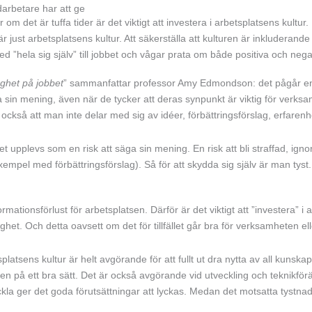
edarbetare har att ge
om det är tuffa tider är det viktigt att investera i arbetsplatsens kultu
t är just arbetsplatsens kultur. Att säkerställa att kulturen är inkluderand
d ”hela sig själv” till jobbet och vågar prata om både positiva och neg
gghet på jobbet
” sammanfattar professor Amy Edmondson: det pågår en 
 sin mening, även när de tycker att deras synpunkt är viktig för verks
n också att man inte delar med sig av idéer, förbättringsförslag, erfare
 upplevs som en risk att säga sin mening. En risk att bli straffad, ignore
l exempel med förbättringsförslag). Så för att skydda sig själv är man tyst.
ationsförlust för arbetsplatsen. Därför är det viktigt att ”investera” i a
et. Och detta oavsett om det för tillfället går bra för verksamheten elle
splatsens kultur är helt avgörande för att fullt ut dra nytta av all kuns
n på ett bra sätt. Det är också avgörande vid utveckling och teknikför
eckla ger det goda förutsättningar att lyckas. Medan det motsatta tystn