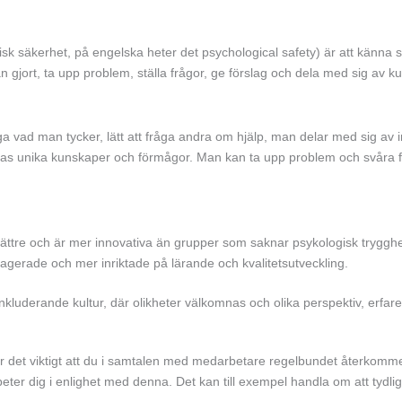
sk säkerhet, på engelska heter det psychological safety) är att känna si
ort, ta upp problem, ställa frågor, ge förslag och dela med sig av kunsk
äga vad man tycker, lätt att fråga andra om hjälp, man delar med sig a
as unika kunskaper och förmågor. Man kan ta upp problem och svåra fr
ättre och är mer innovativa än grupper som saknar psykologisk tryggh
gerade och mer inriktade på lärande och kvalitetsutveckling.
inkluderande kultur, där olikheter välkomnas och olika perspektiv, erfar
 det viktigt att du i samtalen med medarbetare regelbundet återkommer
lv beter dig i enlighet med denna. Det kan till exempel handla om att tydl