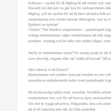
Kulturen – nyckel för få tillgång till allt chefer och m
Oavsett om det just nu går bra för verksamheten eller 
tillgång, och en nyckel för att få dem att bidra fullt u
medarbetare och chefer känner tillhörighet, kan ta me
Epidemi av tystnad
I boken ”T
he fearless organization – psykologisk try
många arbetsplatser väljer medarbetare att inte säga
problem, misstag och fel eller inte ställer frågor, me
Varför är medarbetare tysta? En vanlig orsak är att det
som okunnig, negativ eller att ”ställa till besvär” (til
Vad riskerar vi att förlora?
Medarbetare och chefers tystnad innebär en stor inform
utveckla en inkluderande kultur med psykologisk tryggh
Att kontinuerligt jobba med, utveckla, förstärka arbet
medarbetare har, och för att kunna styra verksamhete
Om det är tryggt att pröva, ifrågasätta, lära och utv
att er AI-satsning inte når sin fulla potential.