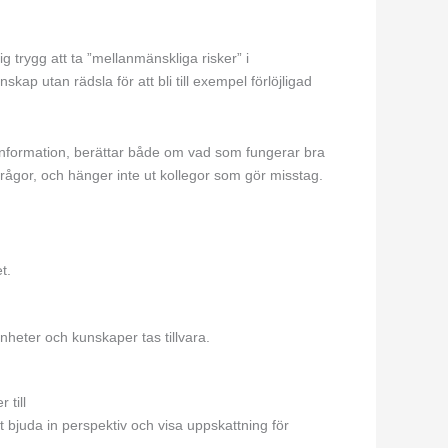
g trygg att ta ”mellanmänskliga risker” i
ap utan rädsla för att bli till exempel förlöjligad
v information, berättar både om vad som fungerar bra
ågor, och hänger inte ut kollegor som gör misstag.
et.
enheter och kunskaper tas tillvara.
 till
igt bjuda in perspektiv och visa uppskattning för