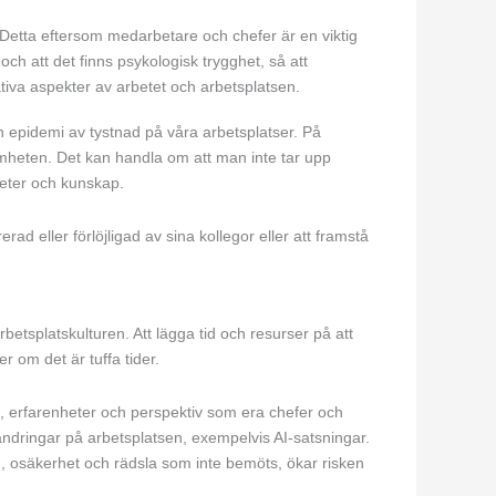
r. Detta eftersom medarbetare och chefer är en viktig
e och att det finns psykologisk trygghet, så att
ativa aspekter av arbetet och arbetsplatsen.
epidemi av tystnad på våra arbetsplatser. På
amheten. Det kan handla om att man inte tar upp
nheter och kunskap.
rad eller förlöjligad av sina kollegor eller att framstå
rbetsplatskulturen. Att lägga tid och resurser på att
r om det är tuffa tider.
kap, erfarenheter och perspektiv som era chefer och
ändringar på arbetsplatsen, exempelvis AI-satsningar.
ad, osäkerhet och rädsla som inte bemöts, ökar risken