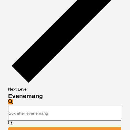
Next Level
Evenemang
Evenemang
Sök
Sökning
Ange
och
nyckelord.
visningar
Sök
Navigation
efter